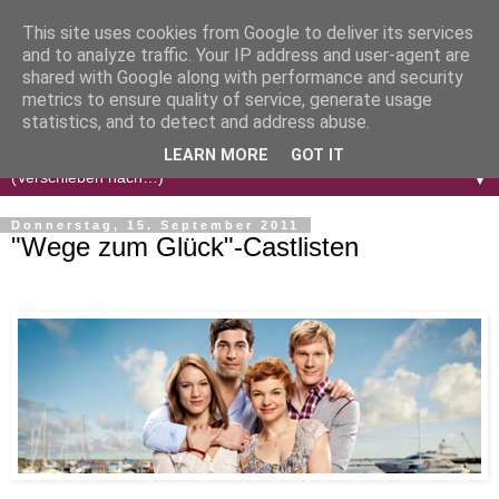
This site uses cookies from Google to deliver its services
and to analyze traffic. Your IP address and user-agent are
shared with Google along with performance and security
metrics to ensure quality of service, generate usage
statistics, and to detect and address abuse.
LEARN MORE
GOT IT
▼
Donnerstag, 15. September 2011
"Wege zum Glück"-Castlisten