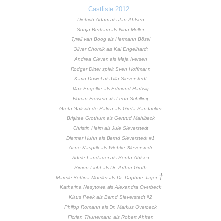
Castliste 2012:
Dietrich Adam als Jan Ahlsen
Sonja Bertram als Nina Möller
Tyrell van Boog als Hermann Bösel
Oliver Chomik als Kai Engelhardt
Andrea Cleven als Maja Iversen
Rodger Ditter spielt Sven Hoffmann
Karin Düwel als Ulla Sieverstedt
Max Engelke als Edmund Hartwig
Florian Frowein als Leon Schilling
Greta Galisch de Palma als Greta Sandacker
Brigitee Grothum als Gertrud Mahlbeck
Christin Heim als Jule Sieverstedt
Dietmar Huhn als Bernd Sieverstedt #1
Anne Kasprik als Wiebke Sieverstedt
Adele Landauer als Senta Ahlsen
Simon Licht als Dr. Arthur Groth
†
Mareile Bettina Moeller als Dr. Daphne Jäger
Katharina Nesytowa als Alexandra Overbeck
Klaus Peek als Bernd Sieverstedt #2
Philipp Romann als Dr. Markus Overbeck
Florian Thunemann als Robert Ahlsen