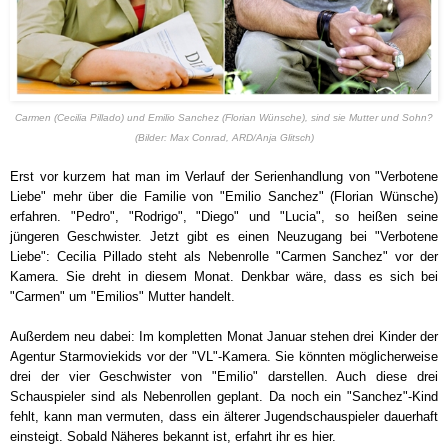
Carmen (Cecilia Pillado) und Emilio Sanchez (Florian Wünsche), sind sie Mutter und Sohn?
(Bilder: Max Conrad, ARD/Anja Glitsch)
Erst vor kurzem hat man im Verlauf der Serienhandlung von "Verbotene
Liebe" mehr über die Familie von "Emilio Sanchez" (Florian Wünsche)
erfahren. "Pedro", "Rodrigo", "Diego" und "Lucia", so heißen seine
jüngeren Geschwister. Jetzt gibt es einen Neuzugang bei "Verbotene
Liebe": Cecilia Pillado steht als Nebenrolle "Carmen Sanchez" vor der
Kamera. Sie dreht in diesem Monat. Denkbar wäre, dass es sich bei
"Carmen" um "Emilios" Mutter handelt.
Außerdem neu dabei: Im kompletten Monat Januar stehen drei Kinder der
Agentur Starmoviekids vor der "VL"-Kamera. Sie könnten möglicherweise
drei der vier Geschwister von "Emilio" darstellen.
Auch diese drei
Schauspieler sind als Nebenrollen geplant. Da noch ein "Sanchez"-Kind
fehlt, kann man vermuten, dass ein älterer Jugendschauspieler dauerhaft
einsteigt.
Sobald Näheres bekannt ist, erfahrt ihr es hier.